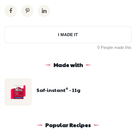
I MADE IT
0 People made this
Made with
Saf-instant
- 11g
®
Popular Recipes