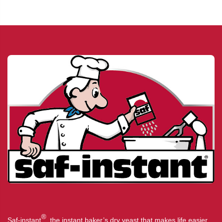
®
Saf-instant
, the instant baker’s dry yeast that makes life easier