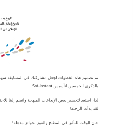
تم تصميم هذه الخطوات لجعل مشاركتك في المسابقة سهلة
بالذكرى الخمسين لتأسيس Saf-instant.
لذا، استعد لتحضير بعض الإبداعات المبهجة وانضم إلينا للاحتفال بمرور خمسة
لقد بدأت الرحلة!
حان الوقت للتألق في المطبخ والفوز بجوائز مذهلة!