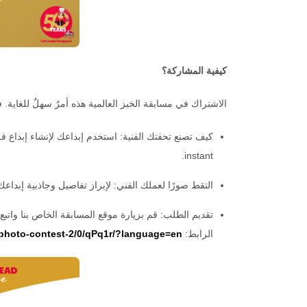
كيفية المشاركة؟
الاشتراك في مسابقة الخبز العالمية هذه أمرٌ سهلٌ للغاية. ف
instant.
التقط صورًا لعملك الفني: لإبراز تفاصيل وجاذبية إبدا
تقديم الطلب: قم بزيارة موقع المسابقة الخاص بنا وا
الرابط:
/photo-contest-2/0/qPq1r/?language=en