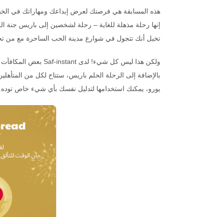
هذه المسابقة هي فرصتك لعرض إبداعك ومهاراتك في الخبز.
إنها رحلة مذهلة للغاية – رحلة لشخصين إلى باريس جنة ال
تخيل أنك تتجول في شوارع مدينة الحب الساحرة مع من تح
ولكن هذا ليس كل شيء! لدى Saf-instant بعض المكافآت الاستثنائية في متجرها للأشخاص المؤهلين.
يورو، يمكنك استخدامها لتدليل نفسك بأي شيء خاص توده.