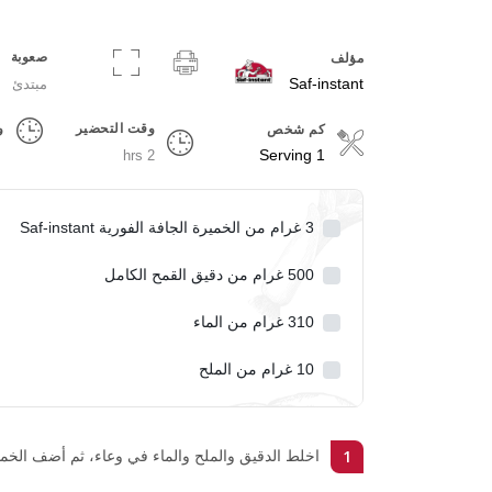
صعوبة
مؤلف
Saf-instant
مبتدئ
وقت التحضير
و
كم شخص
Servings
1 Serving
2 hrs
3
غرام من الخميرة الجافة الفورية Saf-instant
500
غرام من دقيق القمح الكامل
310
غرام من الماء
10
غرام من الملح
1
اخلط الدقيق والملح والماء في وعاء، ثم أضف الخمي