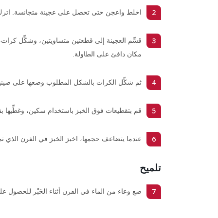
2
اخلط واعجن حتى تحصل على عجينة متجانسة. اترك العجينة 
3
مكان دافئ على الطاولة.
4
ثم شكِّل الكرات بالشكل المطلوب وضعها على صينية 
5
قم بتقطيعات فوق الخبز باستخدام سكين، وغطِّيها بقطعة 
6
عندما يتضاعف حجمها، اخبز الخبز في الفرن الذي تم تسخينه مسبقاً إلى 240 درج
تلميح
7
ضع وعاء من الماء في الفرن أثناء الخَبْز للحصول ع