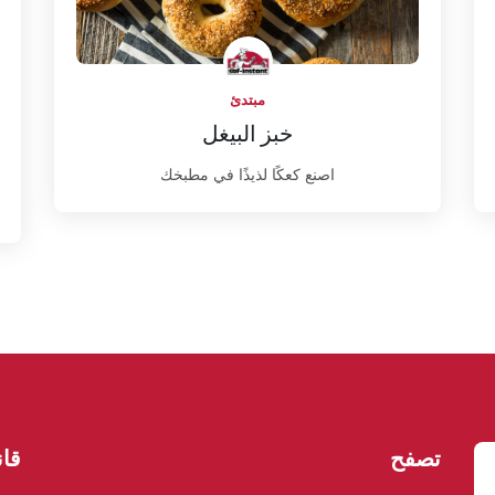
مبتدئ
خبز البيغل
اصنع كعكًا لذيذًا في مطبخك
تصفح
قان