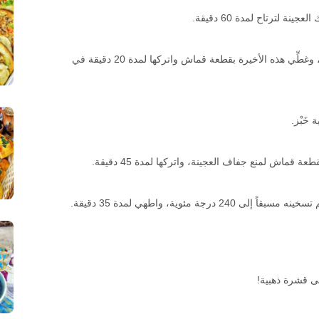
لترتاح لمدة 60 دقيقة.
قسِّم العجينة إلى قطعتين متساويتين، وشكِّل كرات، وغطِّي هذه الأخيرة بقطعة قماش واتركها لمدة 20 دقيقة في
خَبْز.
قماش لمنع جفاف العجينة، واتركها لمدة 45 دقيقة.
ة مئوية، واطهي لمدة 35 دقيقة.
لى قشرة ذهبية!