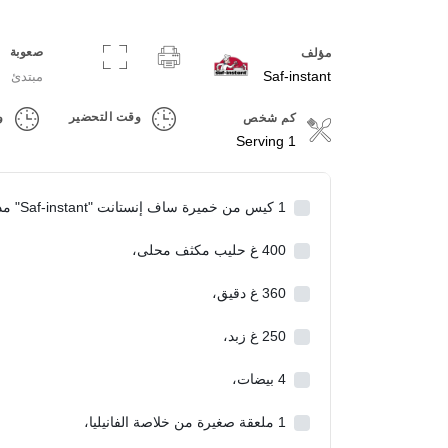
صعوبة
مؤلف
Saf-instant
مبتدئ
وقت التحضير
و
كم شخص
Servings
1 Serving
1
كيس من خميرة ساف إنستانت "Saf-instant" مذابًا في 100 مل من الحليب الدافئ،
400
غ حليب مكثف محلى،
360
غ دقيق،
250
غ زبد،
4
بيضات،
1
ملعقة صغيرة من خلاصة الفانيليا،