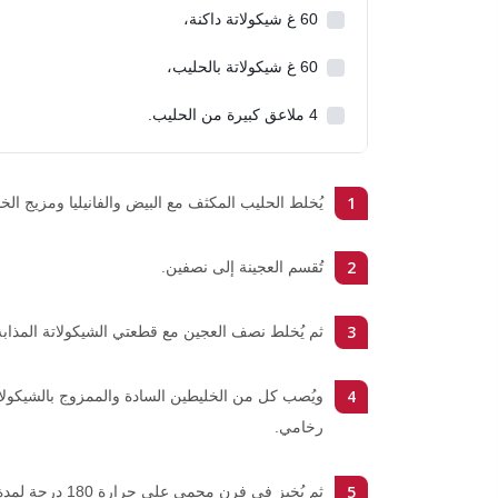
60
غ شيكولاتة داكنة،
60
غ شيكولاتة بالحليب،
4
ملاعق كبيرة من الحليب.
1
يُخلط الحليب المكثف مع البيض والفانيليا ومزيج الخ
2
تُقسم العجينة إلى نصفين.
3
ثم يُخلط نصف العجين مع قطعتي الشيكولاتة المذاب
4
ويُصب كل من الخليطين السادة والممزوج بالشيكولات
رخامي.
5
ثم يُخبز في فرن محمى على حرارة 180 درجة لمدة 50 دقيقة.