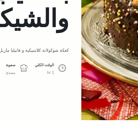
والشيكول
كعكة شوكولاتة كلاسيكية و فانيليا ماربل
الوقت الكلي
صعوبة
1 hr
مبتدئ