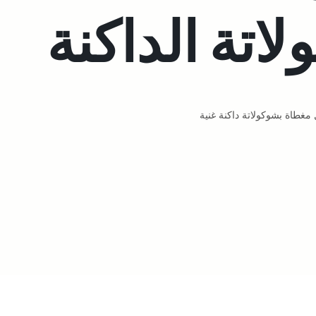
اتة الداكنة
 مغطاة بشوكولاتة داكنة غنية